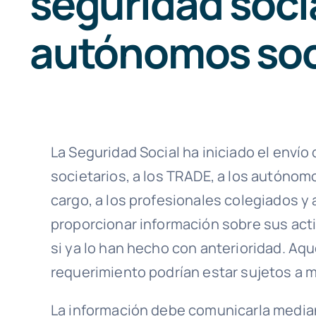
seguridad socia
autónomos soc
La Seguridad Social ha iniciado el enví
societarios, a los TRADE, a los autónom
cargo, a los profesionales colegiados y 
proporcionar información sobre sus acti
si ya lo han hecho con anterioridad. Aq
requerimiento podrían estar sujetos a 
La información debe comunicarla media