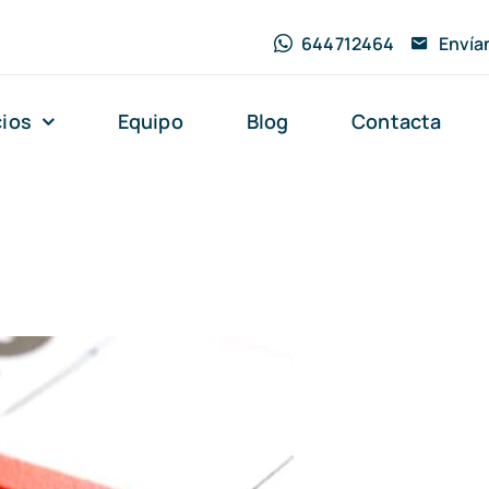
644712464
Envía
cios
Equipo
Blog
Contacta