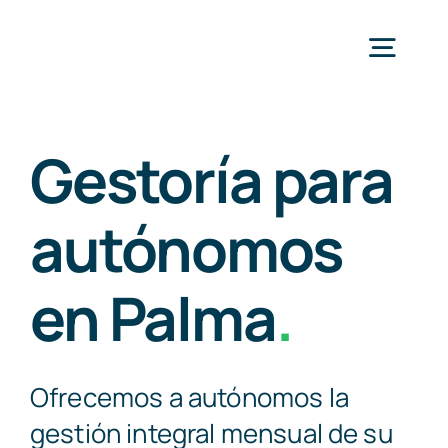
Saltar
al
Togg
contenido
Navig
In
Gestoría para
Ser
autónomos
Eq
en Palma
.
B
Ofrecemos a autónomos la
gestión integral mensual de su
Con