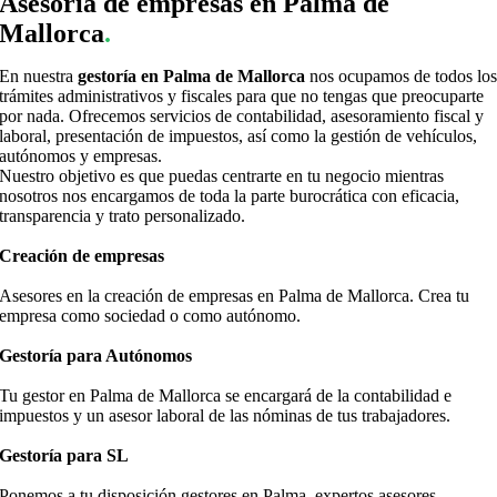
Asesoría de empresas en Palma de
Mallorca
.
En nuestra
gestoría en Palma de Mallorca
nos ocupamos de todos lo
trámites administrativos y fiscales para que no tengas que preocuparte
por nada. Ofrecemos servicios de contabilidad, asesoramiento fiscal y
laboral, presentación de impuestos, así como la gestión de vehículos,
autónomos y empresas.
Nuestro objetivo es que puedas centrarte en tu negocio mientras
nosotros nos encargamos de toda la parte burocrática con eficacia,
transparencia y trato personalizado.
Creación de empresas
Asesores en la creación de empresas en Palma de Mallorca. Crea tu
empresa como sociedad o como autónomo.
Gestoría para Autónomos
Tu gestor en Palma de Mallorca se encargará de la contabilidad e
impuestos y un asesor laboral de las nóminas de tus trabajadores.
Gestoría para SL
Ponemos a tu disposición gestores en Palma, expertos asesores