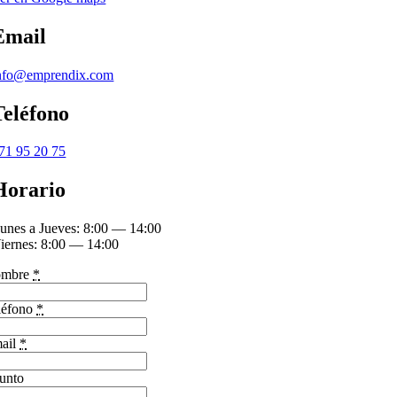
Email
nfo@emprendix.com
Teléfono
71 95 20 75
Horario
unes a Jueves: 8:00 — 14:00
iernes: 8:00 — 14:00
mbre
*
léfono
*
ail
*
unto