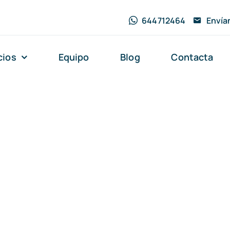
644712464
Envía
cios
Equipo
Blog
Contacta