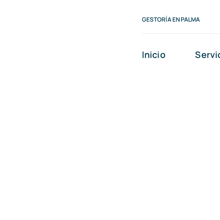
Saltar
GESTORÍA EN PALMA
al
contenido
Inicio
Servi