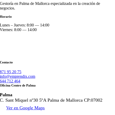
Gestoría en Palma de Mallorca especializada en la creación de
negocios.
Horario
Lunes – Jueves: 8:00 — 14:00
Viernes: 8:00 — 14:00
Contacto
871 95 20 75
info@emprendix.com
644 712 464
Oficina Centro de Palma
Palma
C. Sant Miquel nº30 5ºA Palma de Mallorca CP:07002
Ver en Google Maps