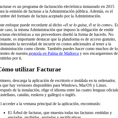
acturae es un programa de facturación electrónica instaurado en 2015
ara la emisión de facturas a la Administración pública. Además, es el
ombre del formato de factura aceptado por la Administración.
ste enfoque puede recordarte al dicho
«él se lo guisa, él se lo come»
. E
ste caso, la misma Administración que impuso la obligación de emitir
acturas electrónicas a sus proveedores diseñó la forma de hacerlo. No
bstante, es importante destacar que la plataforma es de acceso gratuito,
liminando la necesidad de incurrir en costos adicionales al tener a la
dministración como cliente. También puedes hacer como muchos de lo
lientes de nuestra
gestoría en Palma de Mallorca
y nos encargaremos de
mitirlas por ti.
Cómo utilizar Facturae
rimero, descarga la aplicación de escritorio e instálala en tu ordenador,
a que hay versiones disponibles para Windows, MacOS y Linux.
espués de la instalación, elige el idioma entre las cuatro lenguas oficial
castellano, catalán, euskera y gallego) o inglés.
l acceder a la ventana principal de la aplicación, encontrarás:
El Árbol de facturas, que muestra todas tus facturas: emitidas y
enviadas, recibidas, anuladas y rectificativas.