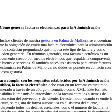
Cómo generar facturas electrónicas para la Administración
uchos clientes de nuestra
gestoría en Palma de Mallorca
se encuentran
nte la obligación de emitir una factura electrónica para la administració
 nos contactan preguntando qué implica este tipo de factura y cómo
ueden generarla. En términos generales, una factura electrónica es un
ocumento creado por medios electrónicos que respalda la compraventa
e bienes o servicios. Si también necesitas asistencia para emitir facturas
lectrónicas en Palma de Mallorca, no dudes en ponerte en contacto con
uestra gestoría.
ara cumplir con los requisitos establecidos por la Administración
ública, la factura electrónica
debe estar en un formato estructurado,
enerado a través de un código informático como XML. Este formato
osibilita la transmisión automática de la factura entre los sistemas de
acturación del proveedor y del cliente. De este modo, cuando se emite l
actura, se registra de forma automática en el sistema del cliente,
ncluyendo todos los detalles esenciales, como el número de factura, la
echa de emisión, los datos fiscales del emisor y receptor, la descripción