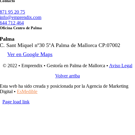
Contacto
871 95 20 75
info@emprendix.com
644 712 464
Oficina Centro de Palma
Palma
C. Sant Miquel nº30 5ºA Palma de Mallorca CP:07002
Ver en Google Maps
© 2022 • Emprendix • Gestoría en Palma de Mallorca •
Aviso Legal
Volver arriba
Esta web ha sido creada y posicionada por la Agencia de Marketing
Digital •
EsMedible
Page load link