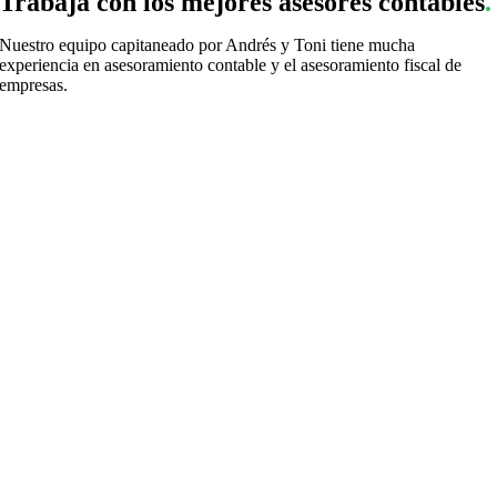
Trabaja con los mejores asesores contables
.
Nuestro equipo capitaneado por Andrés y Toni tiene mucha
experiencia en asesoramiento contable y el asesoramiento fiscal de
empresas.