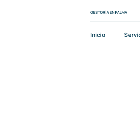
Saltar
GESTORÍA EN PALMA
al
contenido
Inicio
Servi