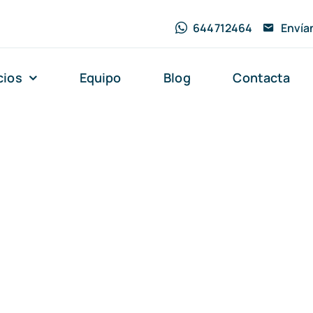
644712464
Envía
cios
Equipo
Blog
Contacta