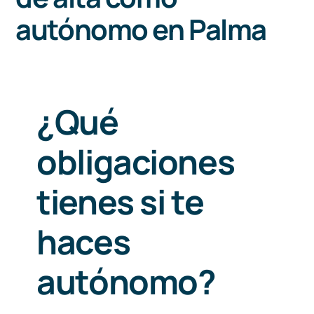
autónomo en Palma
644
Llámanos 
¿Qué
obligaciones
tienes si te
haces
autónomo?