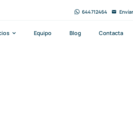
644712464
Envía
cios
Equipo
Blog
Contacta