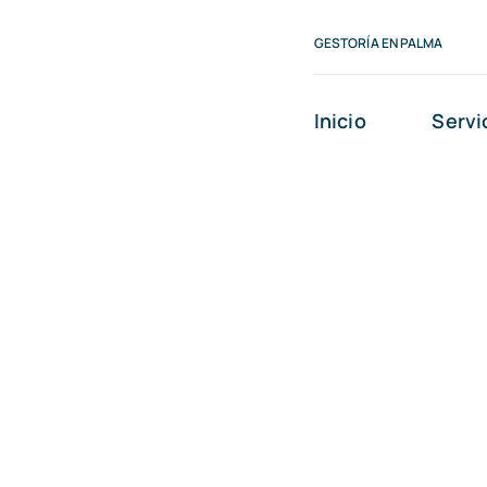
Saltar
GESTORÍA EN PALMA
al
contenido
Inicio
Servi