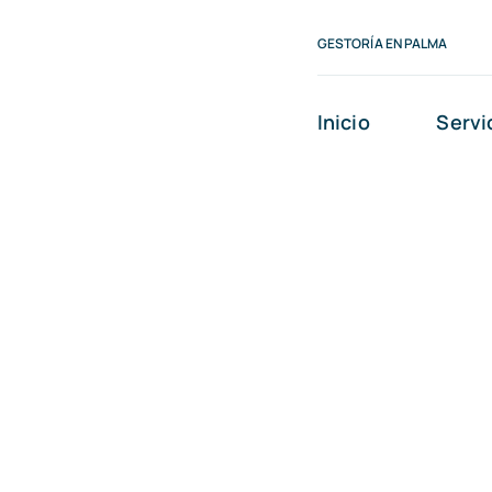
Saltar
GESTORÍA EN PALMA
al
contenido
Inicio
Servi