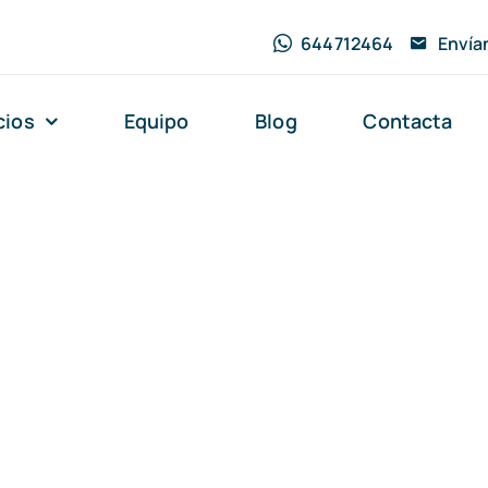
644712464
Envía
cios
Equipo
Blog
Contacta